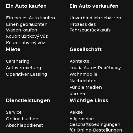
Ein Auto kaufen
Ein Auto verkaufen
Ein neues Auto kaufen
Unverbindlich schätzen
Einen gebrauchten
Prozess des
Wagen kaufen
Fahrzeugrückkaufs
Koupit užitkový vůz
Koupit obytný vůz
Miete
Gesellschaft
Carsharing
Kontakte
Autovermietung
Louda Auto+ Poděbrady
Operativer Leasing
Wohnmobile
Nachrichten
Für die Medien
Karriere
Dienstleistungen
Wichtige Links
Service
Kekse
Online buchen
Allgemeine
Geschäftsbedingungen
Abschleppdienst
für Online-Bestellungen