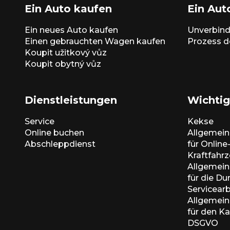
Ein Auto kaufen
Ein Aut
Ein neues Auto kaufen
Unverbind
Einen gebrauchten Wagen kaufen
Prozess d
Koupit užitkový vůz
Koupit obytný vůz
Dienstleistungen
Wichtig
Service
Kekse
Online buchen
Allgemei
Abschleppdienst
für Onlin
Kraftfahr
Allgemei
für die D
Servicear
Allgemei
für den K
DSGVO