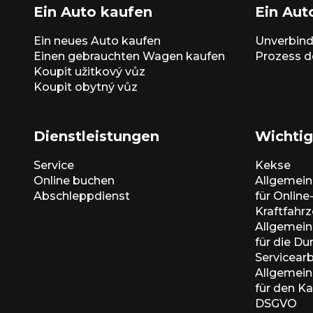
Ein Auto kaufen
Ein Aut
Ein neues Auto kaufen
Unverbind
Einen gebrauchten Wagen kaufen
Prozess d
Koupit užitkový vůz
Koupit obytný vůz
Dienstleistungen
Wichtig
Service
Kekse
Online buchen
Allgemei
Abschleppdienst
für Onlin
Kraftfahr
Allgemei
für die D
Servicear
Allgemei
für den K
DSGVO