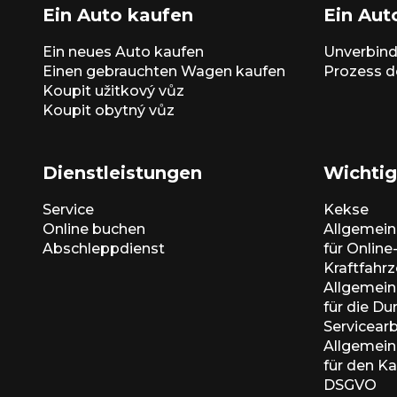
Ein Auto kaufen
Ein Aut
Ein neues Auto kaufen
Unverbind
Einen gebrauchten Wagen kaufen
Prozess d
Koupit užitkový vůz
Koupit obytný vůz
Dienstleistungen
Wichtig
Service
Kekse
Online buchen
Allgemei
Abschleppdienst
für Onlin
Kraftfahr
Allgemei
für die D
Servicear
Allgemei
für den K
DSGVO