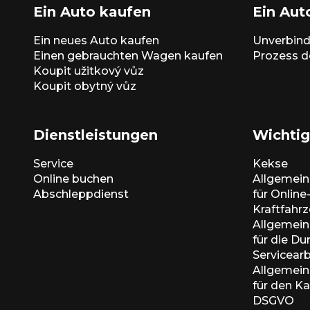
Ein Auto kaufen
Ein Aut
Ein neues Auto kaufen
Unverbind
Einen gebrauchten Wagen kaufen
Prozess d
Koupit užitkový vůz
Koupit obytný vůz
Dienstleistungen
Wichtig
Service
Kekse
Online buchen
Allgemei
Abschleppdienst
für Onlin
Kraftfahr
Allgemei
für die D
Servicear
Allgemei
für den K
DSGVO