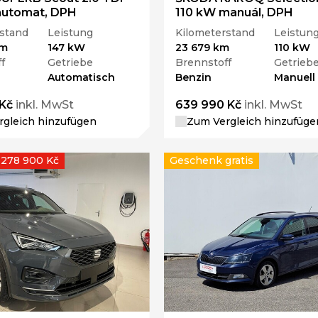
automat, DPH
110 kW manuál, DPH
stand
Leistung
Kilometerstand
Leistun
km
147 kW
23 679 km
110 kW
f
Getriebe
Brennstoff
Getrieb
Automatisch
Benzin
Manuell
Kč
inkl. MwSt
639 990 Kč
inkl. MwSt
gleich hinzufügen
Zum Vergleich hinzufüge
 278 900 Kč
Geschenk gratis