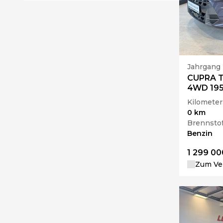
Jahrgang
CUPRA T
4WD 19
Kilometer
0 km
Brennstof
Benzin
1 299 00
Zum Ver