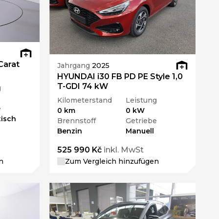
arat
Jahrgang
2025
HYUNDAI i30 FB PD PE Style 1,0
T-GDI 74 kW
g
Kilometerstand
Leistung
e
0 km
0 kW
isch
Brennstoff
Getriebe
Benzin
Manuell
525 990 Kč
inkl. MwSt
n
Zum Vergleich hinzufügen