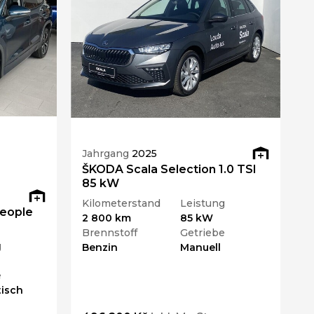
Jahrgang
2025
ŠKODA Scala Selection 1.0 TSI
85 kW
Kilometerstand
Leistung
eople
2 800 km
85 kW
Brennstoff
Getriebe
g
Benzin
Manuell
e
isch