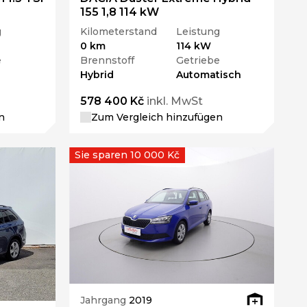
155 1,8 114 kW
g
Kilometerstand
Leistung
0 km
114 kW
e
Brennstoff
Getriebe
Hybrid
Automatisch
578 400 Kč
inkl. MwSt
n
Zum Vergleich hinzufügen
Sie sparen 10 000 Kč
Jahrgang
2019