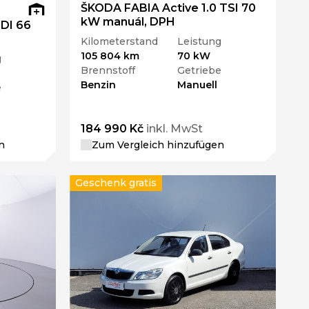
ŠKODA FABIA Active 1.0 TSI 70
kW manuál, DPH
TDI 66
Kilometerstand
Leistung
105 804 km
70 kW
g
Brennstoff
Getriebe
Benzin
Manuell
e
184 990 Kč
inkl. MwSt
n
Zum Vergleich hinzufügen
Geschenk gratis