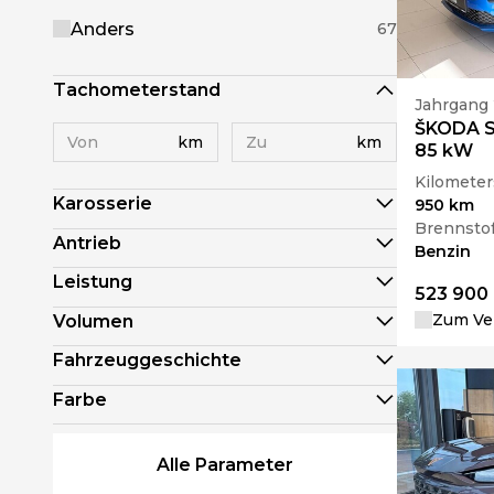
Anders
67
Tachometerstand
Jahrgang
ŠKODA Sc
km
km
85 kW
Kilometer
Karosserie
950 km
Brennstof
Antrieb
Benzin
Leistung
523 900
Zum Ver
Volumen
Fahrzeuggeschichte
Farbe
Alle Parameter