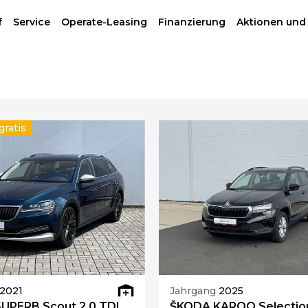
f
Service
Operate-Leasing
Finanzierung
Aktionen und
ratis
2021
Jahrgang
2025
UPERB Scout 2.0 TDI
ŠKODA KAROQ Selection 