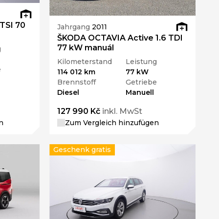
 TSI 70
Jahrgang
2011
ŠKODA OCTAVIA Active 1.6 TDI
77 kW manuál
g
Kilometerstand
Leistung
e
114 012 km
77 kW
Brennstoff
Getriebe
Diesel
Manuell
127 990 Kč
inkl. MwSt
n
Zum Vergleich hinzufügen
Geschenk gratis