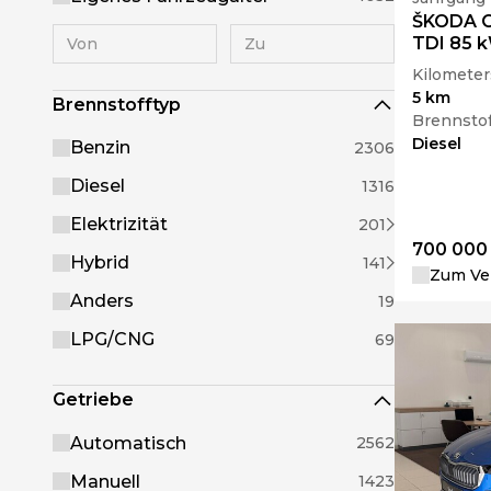
ŠKODA O
TDI 85 
Kilometer
5 km
Brennstofftyp
Brennstof
Diesel
Benzin
2306
Diesel
1316
Elektrizität
201
700 000
Hybrid
141
Zum Ver
Anders
19
LPG/CNG
69
Getriebe
Automatisch
2562
Manuell
1423