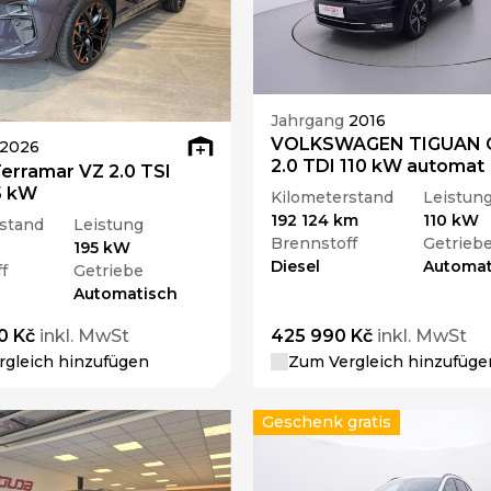
Jahrgang
2016
VOLKSWAGEN TIGUAN C
2026
2.0 TDI 110 kW automat
erramar VZ 2.0 TSI
5 kW
Kilometerstand
Leistun
192 124 km
110 kW
stand
Leistung
Brennstoff
Getrieb
195 kW
Diesel
Automat
f
Getriebe
Automatisch
0 Kč
inkl. MwSt
425 990 Kč
inkl. MwSt
gleich hinzufügen
Zum Vergleich hinzufüge
Geschenk gratis