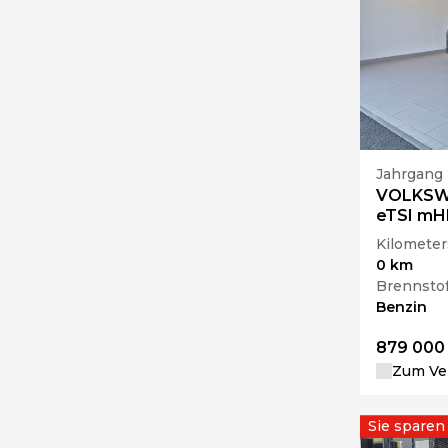
Jahrgang
VOLKSWA
eTSI mHE
Kilometer
0 km
Brennstof
Benzin
879 000
Zum Ver
Sie sparen