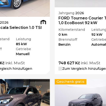
Jahrgang
2026
FORD Tourneo Courier 
2026
1,0 EcoBoost 92 kW
ala Selection 1.0 TSI
Kilometerstand
Leistun
0 km
92 kW
stand
Leistung
Brennstoff
Getrieb
85 kW
Benzin
Automat
f
Getriebe
Manuell
 Kč
inkl. MwSt
748 627 Kč
inkl. MwSt
gleich hinzufügen
Zum Vergleich hinzufüge
Geschenk gratis