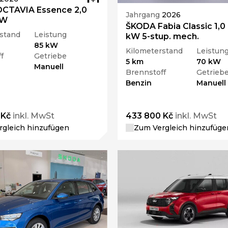
CTAVIA Essence 2,0
Jahrgang
2026
kW
ŠKODA Fabia Classic 1,0
stand
Leistung
kW 5-stup. mech.
85 kW
Kilometerstand
Leistun
f
Getriebe
5 km
70 kW
Manuell
Brennstoff
Getrieb
Benzin
Manuell
 Kč
inkl. MwSt
433 800 Kč
inkl. MwSt
gleich hinzufügen
Zum Vergleich hinzufüge