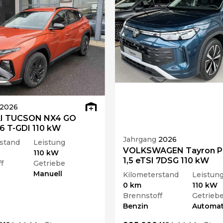
2026
I TUCSON NX4 GO
,6 T-GDI 110 kW
Jahrgang
2026
stand
Leistung
VOLKSWAGEN Tayron P
110 kW
1,5 eTSI 7DSG 110 kW
f
Getriebe
Manuell
Kilometerstand
Leistun
0 km
110 kW
Brennstoff
Getrieb
Benzin
Automat