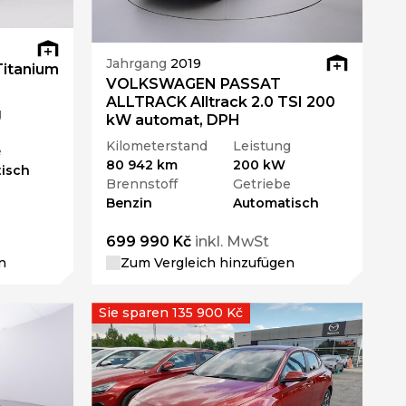
Jahrgang
2019
Titanium
VOLKSWAGEN PASSAT
ALLTRACK Alltrack 2.0 TSI 200
g
kW automat, DPH
Kilometerstand
Leistung
e
80 942 km
200 kW
isch
Brennstoff
Getriebe
Benzin
Automatisch
699 990 Kč
inkl. MwSt
n
Zum Vergleich hinzufügen
Sie sparen 135 900 Kč