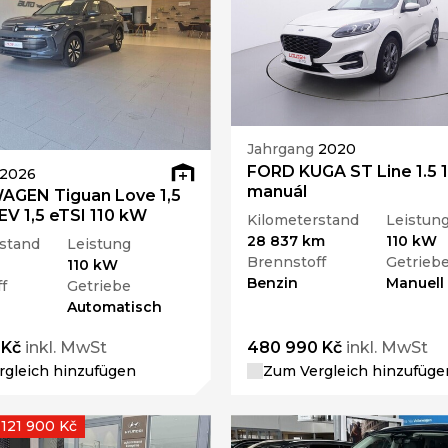
Jahrgang
2020
FORD KUGA ST Line 1.5 
2026
manuál
GEN Tiguan Love 1,5
V 1,5 eTSI 110 kW
Kilometerstand
Leistun
28 837 km
110 kW
stand
Leistung
Brennstoff
Getrieb
110 kW
Benzin
Manuell
f
Getriebe
Automatisch
 Kč
inkl. MwSt
480 990 Kč
inkl. MwSt
gleich hinzufügen
Zum Vergleich hinzufüge
 121 900 Kč