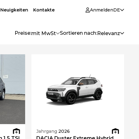
 Neuigkeiten
Kontakte
Anmelden
DE
Preise:
Sortieren nach:
mit MwSt
Relevanz
Jahrgang
2026
1.5 TSI
DACIA Duster Extreme Hybrid