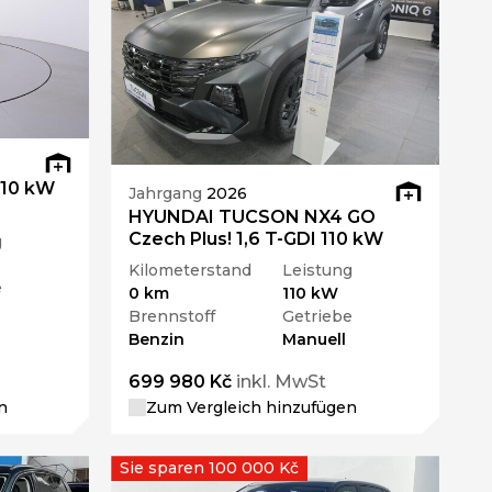
110 kW
Jahrgang
2026
HYUNDAI TUCSON NX4 GO
Czech Plus! 1,6 T-GDI 110 kW
g
Kilometerstand
Leistung
e
0 km
110 kW
Brennstoff
Getriebe
Benzin
Manuell
699 980 Kč
inkl. MwSt
n
Zum Vergleich hinzufügen
Sie sparen 100 000 Kč