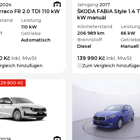
2024
Jahrgang
2017
raco FR 2.0 TDI 110 kW
ŠKODA FABIA Style 1.4 
kW manuál
stand
Leistung
Kilometerstand
Leistun
110 kW
206 989 km
66 kW
f
Getriebe
Brennstoff
Getrieb
Automatisch
Diesel
Manuell
0 Kč
inkl. MwSt
139 990 Kč
inkl. MwSt
gleich hinzufügen
Zum Vergleich hinzufüge
 29 800 Kč
2026