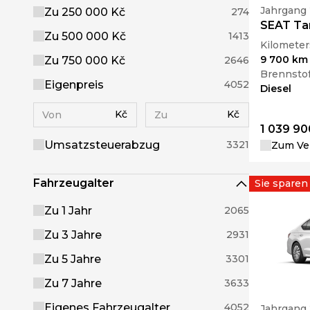
Jahrgang
Zu 250 000 Kč
274
SEAT Tar
Zu 500 000 Kč
1413
Kilometer
9 700 km
Zu 750 000 Kč
2646
Brennstof
Eigenpreis
4052
Diesel
Kč
Kč
1 039 90
Umsatzsteuerabzug
3321
Zum Ver
Fahrzeugalter
Sie sparen
Zu 1 Jahr
2065
Zu 3 Jahre
2931
Zu 5 Jahre
3301
Zu 7 Jahre
3633
Eigenes Fahrzeugalter
4052
Jahrgang