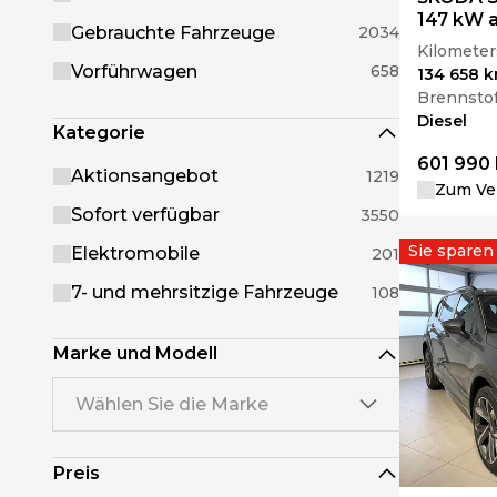
147 kW 
Gebrauchte Fahrzeuge
2034
Kilometer
Vorführwagen
658
134 658 
Brennstof
Diesel
Kategorie
601 990 
Aktionsangebot
1219
Zum Ver
Sofort verfügbar
3550
Sie sparen
Elektromobile
201
7- und mehrsitzige Fahrzeuge
108
Marke und Modell
Wählen Sie die Marke
Preis